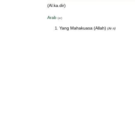
(Al.ka.dir)
Arab
(ar)
Yang Mahakuasa (Allah)
(Ar n)