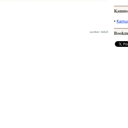
Kamus
•
Kamus
Bookm
sumber: kbbi3