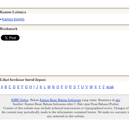
Kamus Lainnya
•
Kamus Inggris
Bookmark
Lihat berdasar huruf depan:
A
B
C
D
E
F
G
H
I
J
K
L
M
N
O
P
Q
R
S
T
U
V
W
X
Y
Z
acak
KBBI Online
. Bukan
Kamus Besar Bahasa Indonesia
yang resmi. Resminya di
sini
.
Sumber: Kamus Besar Bahasa Indonesia edisi 3. Hak cipta Pusat Bahasa (Pusba).
Content of this website may include technical inaccuracies or typographical errors. Changes of
the content may periodically made to the information contained herein. We make no warranty t
any materials in this website.