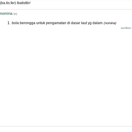
(ba.tis.fer) /batisfér/
nomina
(n)
bola berongga untuk pengamatan di dasar laut yg dalam
(nomina)
sumber: