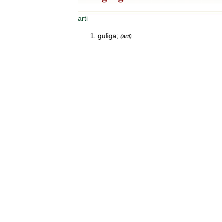
arti
guliga;
(arti)