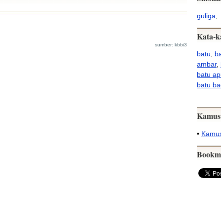
guliga
,
Kata-k
sumber: kbbi3
batu
,
ba
ambar
,
batu a
batu ba
Kamus
•
Kamus
Bookm