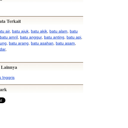
ata Terkait
tu air
,
batu ajuk
,
batu akik
,
batu alam
,
batu
batu amril
,
batu anggur
,
batu anting
,
batu api
,
pung
,
batu arang
,
batu asahan
,
batu asam
,
dar
,
 Lainnya
 Inggris
ark