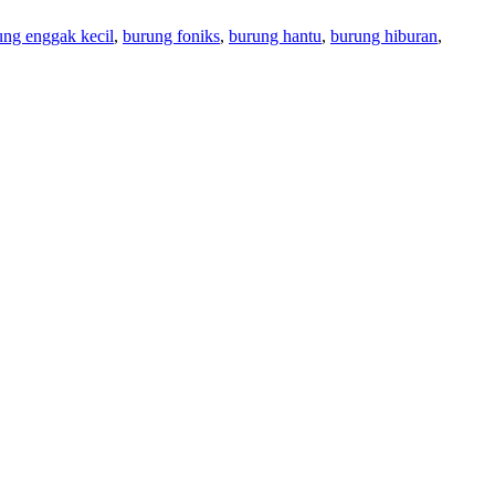
ung enggak kecil
,
burung foniks
,
burung hantu
,
burung hiburan
,