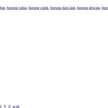
but
,
burung cabai
,
burung cakik
,
burung dara laut
,
burung dewata
,
bur
X
Y
Z
acak