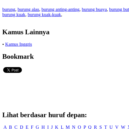
burung
,
burung alau
,
burung anting-anting
,
burung buaya
,
burung but
burung kuak
,
burung kuak-kuak
,
Kamus Lainnya
•
Kamus Inggris
Bookmark
Lihat berdasar huruf depan:
A
B
C
D
E
F
G
H
I
J
K
L
M
N
O
P
Q
R
S
T
U
V
W