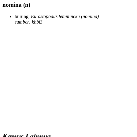
nomina
(n)
burung,
Eurostopodus temminckii
(nomina)
sumber: kbbi3
Kamus Lainnya