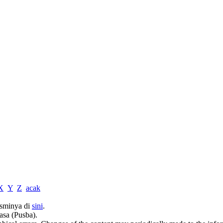
X
Y
Z
acak
sminya di
sini
.
asa (Pusba).