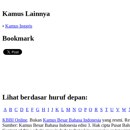
Kamus Lainnya
•
Kamus Inggris
Bookmark
Lihat berdasar huruf depan:
A
B
C
D
E
F
G
H
I
J
K
L
M
N
O
P
Q
R
S
T
U
V
W
KBBI Online
. Bukan
Kamus Besar Bahasa Indonesia
yang resmi. Re
Sumber: Kamus Besar Bahasa Indonesia edisi 3. Hak cipta Pusat Bah