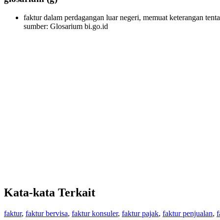
faktur dalam perdagangan luar negeri, memuat keterangan tenta
sumber: Glosarium bi.go.id
Kata-kata Terkait
faktur
,
faktur bervisa
,
faktur konsuler
,
faktur pajak
,
faktur penjualan
,
f