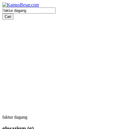
faktur dagang
glosarium
(g)