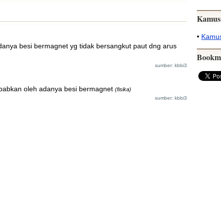
Kamus
•
Kamus
nya besi bermagnet yg tidak bersangkut paut dng arus
Bookm
sumber: kbbi3
babkan oleh adanya besi bermagnet
(fisika)
sumber: kbbi3