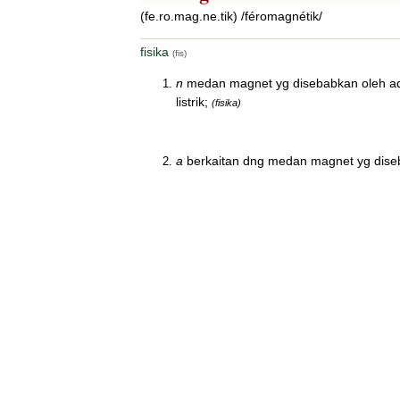
(fe.ro.mag.ne.tik) /féromagnétik/
fisika
(fis)
n
medan magnet yg disebabkan oleh ada
listrik;
(fisika)
a
berkaitan dng medan magnet yg dise