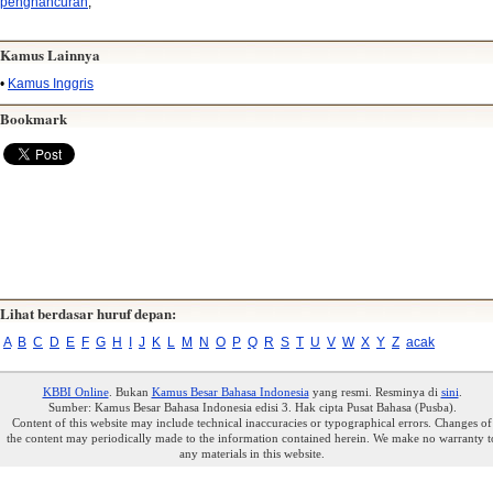
penghancuran
,
Kamus Lainnya
•
Kamus Inggris
Bookmark
Lihat berdasar huruf depan:
A
B
C
D
E
F
G
H
I
J
K
L
M
N
O
P
Q
R
S
T
U
V
W
X
Y
Z
acak
KBBI Online
. Bukan
Kamus Besar Bahasa Indonesia
yang resmi. Resminya di
sini
.
Sumber: Kamus Besar Bahasa Indonesia edisi 3. Hak cipta Pusat Bahasa (Pusba).
Content of this website may include technical inaccuracies or typographical errors. Changes of
the content may periodically made to the information contained herein. We make no warranty t
any materials in this website.