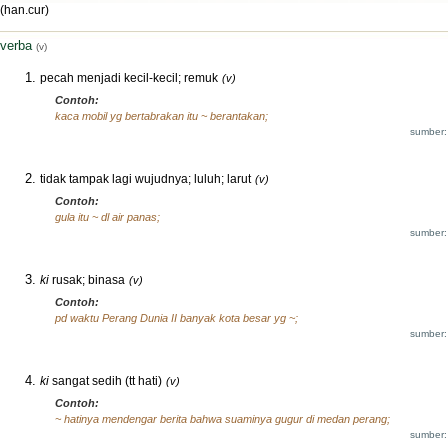
(han.cur)
verba
(v)
pecah menjadi kecil-kecil; remuk
(v)
Contoh:
kaca mobil yg bertabrakan itu ~ berantakan;
sumber:
tidak tampak lagi wujudnya; luluh; larut
(v)
Contoh:
gula itu ~ dl air panas;
sumber:
ki
rusak; binasa
(v)
Contoh:
pd waktu Perang Dunia II banyak kota besar yg ~;
sumber:
ki
sangat sedih (tt hati)
(v)
Contoh:
~ hatinya mendengar berita bahwa suaminya gugur di medan perang;
sumber: