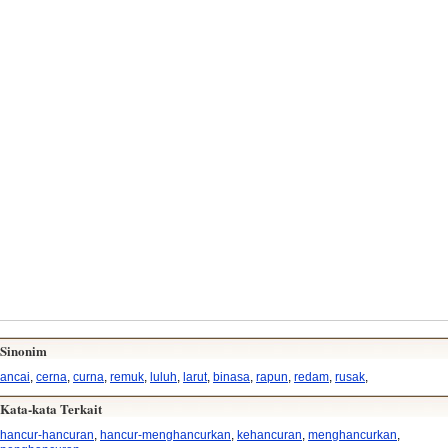
Sinonim
ancai
,
cerna
,
curna
,
remuk
,
luluh
,
larut
,
binasa
,
rapun
,
redam
,
rusak
,
Kata-kata Terkait
hancur-hancuran
,
hancur-menghancurkan
,
kehancuran
,
menghancurkan
,