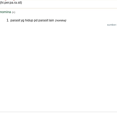
(hi.per.pa.ra.sit)
nomina
(n)
parasit yg hidup pd parasit lain
(nomina)
sumber: