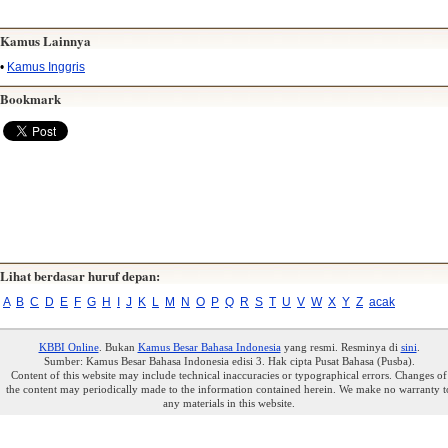
Kamus Lainnya
•
Kamus Inggris
Bookmark
Lihat berdasar huruf depan:
A
B
C
D
E
F
G
H
I
J
K
L
M
N
O
P
Q
R
S
T
U
V
W
X
Y
Z
acak
KBBI Online
. Bukan
Kamus Besar Bahasa Indonesia
yang resmi. Resminya di
sini
.
Sumber: Kamus Besar Bahasa Indonesia edisi 3. Hak cipta Pusat Bahasa (Pusba).
Content of this website may include technical inaccuracies or typographical errors. Changes of
the content may periodically made to the information contained herein. We make no warranty t
any materials in this website.