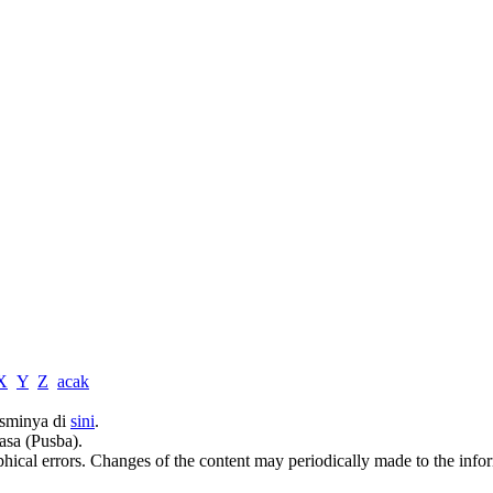
X
Y
Z
acak
sminya di
sini
.
asa (Pusba).
phical errors. Changes of the content may periodically made to the inf