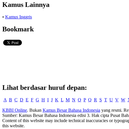
Kamus Lainnya
•
Kamus Inggris
Bookmark
Lihat berdasar huruf depan:
A
B
C
D
E
F
G
H
I
J
K
L
M
N
O
P
Q
R
S
T
U
V
W
KBBI Online
. Bukan
Kamus Besar Bahasa Indonesia
yang resmi. Re
Sumber: Kamus Besar Bahasa Indonesia edisi 3. Hak cipta Pusat Bah
Content of this website may include technical inaccuracies or typogra
this website.