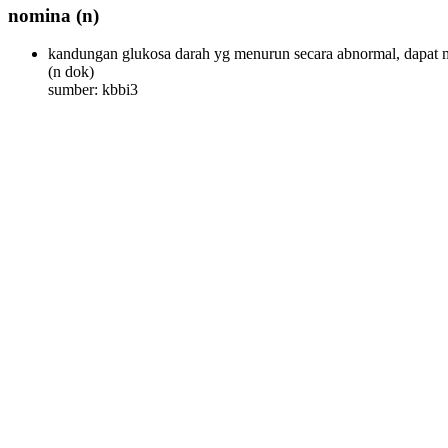
nomina
(n)
kandungan glukosa darah yg menurun secara abnormal, dapat me
(n dok)
sumber: kbbi3