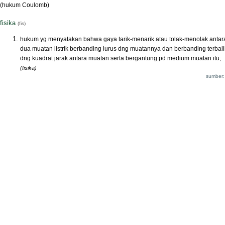
(hukum Coulomb)
fisika
(fis)
hukum yg menyatakan bahwa gaya tarik-menarik atau tolak-menolak antar
dua muatan listrik berbanding lurus dng muatannya dan berbanding terbali
dng kuadrat jarak antara muatan serta bergantung pd medium muatan itu;
(fisika)
sumber: