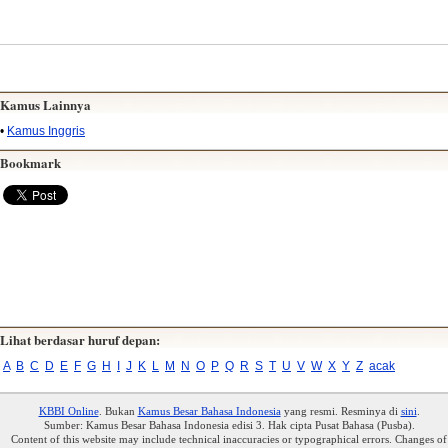
Kamus Lainnya
•
Kamus Inggris
Bookmark
Lihat berdasar huruf depan:
A
B
C
D
E
F
G
H
I
J
K
L
M
N
O
P
Q
R
S
T
U
V
W
X
Y
Z
acak
KBBI Online
. Bukan
Kamus Besar Bahasa Indonesia
yang resmi. Resminya di
sini
.
Sumber: Kamus Besar Bahasa Indonesia edisi 3. Hak cipta Pusat Bahasa (Pusba).
Content of this website may include technical inaccuracies or typographical errors. Changes of