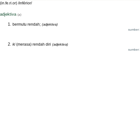
(in.fe.ri.or) /inférior/
adjektiva
(a)
bermutu rendah;
(adjektiva)
sumber:
ki
(merasa) rendah diri
(adjektiva)
sumber: