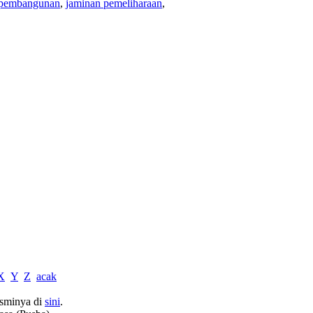
 pembangunan
,
jaminan pemeliharaan
,
X
Y
Z
acak
sminya di
sini
.