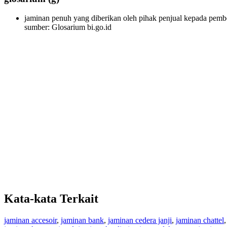
jaminan penuh yang diberikan oleh pihak penjual kepada pembel
sumber: Glosarium bi.go.id
Kata-kata Terkait
jaminan accesoir
,
jaminan bank
,
jaminan cedera janji
,
jaminan chattel