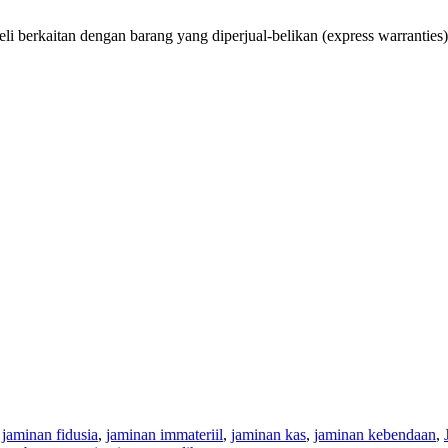
i berkaitan dengan barang yang diperjual-belikan (express warranties)
,
jaminan fidusia
,
jaminan immateriil
,
jaminan kas
,
jaminan kebendaan
,