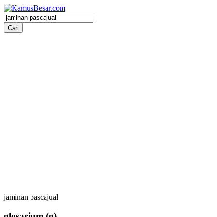
jaminan pascajual
glosarium
(g)