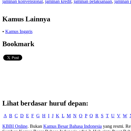
jaminan konvensional
,
jaminan kredit
,
jaminan pelaksanaan
,
jaminan
Kamus Lainnya
•
Kamus Inggris
Bookmark
Lihat berdasar huruf depan:
A
B
C
D
E
F
G
H
I
J
K
L
M
N
O
P
Q
R
S
T
U
V
W
KBBI Online
. Bukan
Kamus Besar Bahasa Indonesia
yang resmi. Re