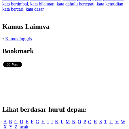
kata bertimbal
,
kata bilangan
,
kata dahulu bertepati, kata kemudian
kata bercari
,
kata dasar
,
Kamus Lainnya
•
Kamus Inggris
Bookmark
Lihat berdasar huruf depan:
A
B
C
D
E
F
G
H
I
J
K
L
M
N
O
P
Q
R
S
T
U
V
W
X
Y
Z
acak