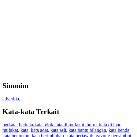
Sinonim
adverbia
,
Kata-kata Terkait
berkata
,
berkata-kata
,
elok kata dl mufakat, buruk kata di luar
mufakat
,
kata
,
kata adat
,
kata asli
,
kata bantu bilangan
,
kata benda
,
kata bentukan
,
kata berimbuhan
,
kata berjawab, gayung bersambut
,