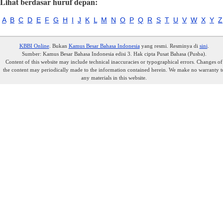
Lihat berdasar huruf depan:
A
B
C
D
E
F
G
H
I
J
K
L
M
N
O
P
Q
R
S
T
U
V
W
X
Y
Z
KBBI Online
. Bukan
Kamus Besar Bahasa Indonesia
yang resmi. Resminya di
sini
.
Sumber: Kamus Besar Bahasa Indonesia edisi 3. Hak cipta Pusat Bahasa (Pusba).
Content of this website may include technical inaccuracies or typographical errors. Changes of
the content may periodically made to the information contained herein. We make no warranty t
any materials in this website.