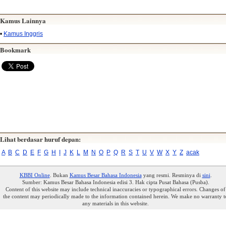
Kamus Lainnya
•
Kamus Inggris
Bookmark
Lihat berdasar huruf depan:
A
B
C
D
E
F
G
H
I
J
K
L
M
N
O
P
Q
R
S
T
U
V
W
X
Y
Z
acak
KBBI Online
. Bukan
Kamus Besar Bahasa Indonesia
yang resmi. Resminya di
sini
.
Sumber: Kamus Besar Bahasa Indonesia edisi 3. Hak cipta Pusat Bahasa (Pusba).
Content of this website may include technical inaccuracies or typographical errors. Changes of
the content may periodically made to the information contained herein. We make no warranty t
any materials in this website.