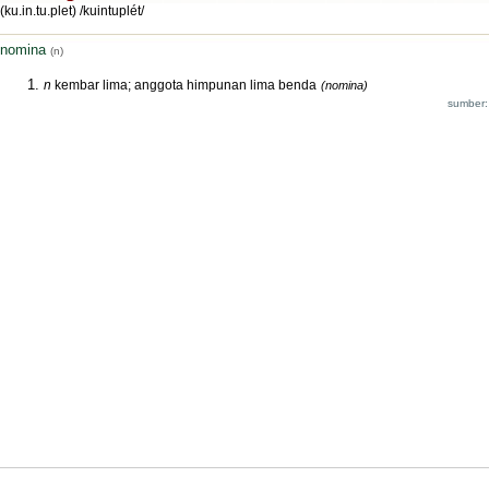
(ku.in.tu.plet) /kuintuplét/
nomina
(n)
n
kembar lima; anggota himpunan lima benda
(nomina)
sumber: