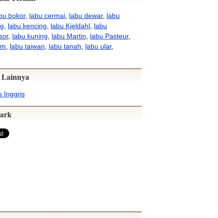
bu bokor
,
labu cermai
,
labu dewar
,
labu
ng
,
labu kencing
,
labu Kjeldahl
,
labu
sor
,
labu kuning
,
labu Martin
,
labu Pasteur
,
am
,
labu taiwan
,
labu tanah
,
labu ular
,
 Lainnya
 Inggris
ark