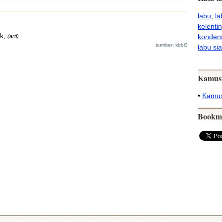
labu
,
la
kelenti
k;
konden
(arti)
sumber: kbbi3
labu si
Kamus
•
Kamus
Bookm