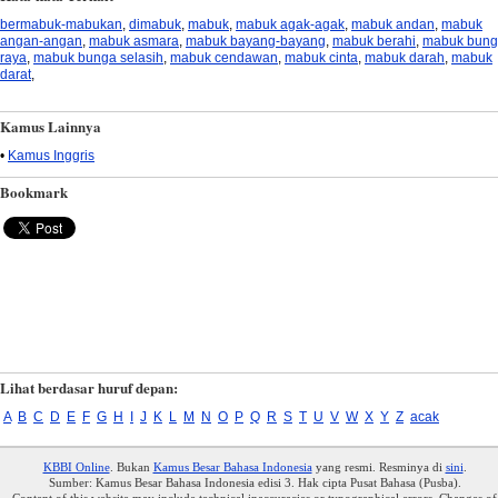
bermabuk-mabukan
,
dimabuk
,
mabuk
,
mabuk agak-agak
,
mabuk andan
,
mabuk
angan-angan
,
mabuk asmara
,
mabuk bayang-bayang
,
mabuk berahi
,
mabuk bun
raya
,
mabuk bunga selasih
,
mabuk cendawan
,
mabuk cinta
,
mabuk darah
,
mabuk
darat
,
Kamus Lainnya
•
Kamus Inggris
Bookmark
Lihat berdasar huruf depan:
A
B
C
D
E
F
G
H
I
J
K
L
M
N
O
P
Q
R
S
T
U
V
W
X
Y
Z
acak
KBBI Online
. Bukan
Kamus Besar Bahasa Indonesia
yang resmi. Resminya di
sini
.
Sumber: Kamus Besar Bahasa Indonesia edisi 3. Hak cipta Pusat Bahasa (Pusba).