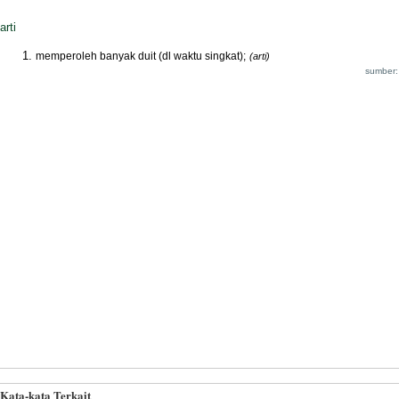
arti
memperoleh banyak duit (dl waktu singkat);
(arti)
sumber:
Kata-kata Terkait