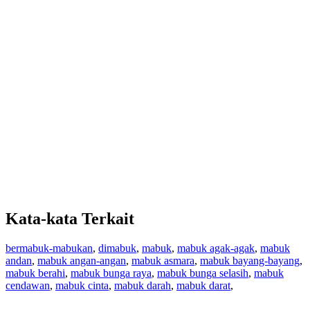
Kata-kata Terkait
bermabuk-mabukan
,
dimabuk
,
mabuk
,
mabuk agak-agak
,
mabuk
andan
,
mabuk angan-angan
,
mabuk asmara
,
mabuk bayang-bayang
,
mabuk berahi
,
mabuk bunga raya
,
mabuk bunga selasih
,
mabuk
cendawan
,
mabuk cinta
,
mabuk darah
,
mabuk darat
,