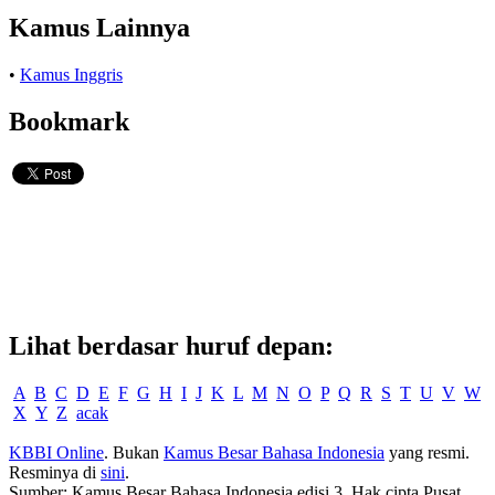
Kamus Lainnya
•
Kamus Inggris
Bookmark
Lihat berdasar huruf depan:
A
B
C
D
E
F
G
H
I
J
K
L
M
N
O
P
Q
R
S
T
U
V
W
X
Y
Z
acak
KBBI Online
. Bukan
Kamus Besar Bahasa Indonesia
yang resmi.
Resminya di
sini
.
Sumber: Kamus Besar Bahasa Indonesia edisi 3. Hak cipta Pusat