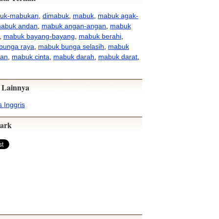
uk-mabukan
,
dimabuk
,
mabuk
,
mabuk agak-
abuk andan
,
mabuk angan-angan
,
mabuk
,
mabuk bayang-bayang
,
mabuk berahi
,
bunga raya
,
mabuk bunga selasih
,
mabuk
an
,
mabuk cinta
,
mabuk darah
,
mabuk darat
,
 Lainnya
 Inggris
ark