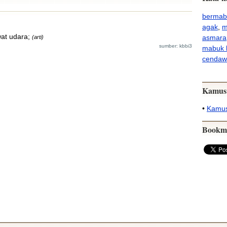
bermab
agak
,
m
at udara;
asmara
(arti)
sumber: kbbi3
mabuk 
cendaw
Kamus
•
Kamus
Bookm