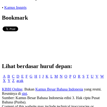
•
Kamus Inggris
Bookmark
Lihat berdasar huruf depan:
A
B
C
D
E
F
G
H
I
J
K
L
M
N
O
P
Q
R
S
T
U
V
W
X
Y
Z
acak
KBBI Online
. Bukan
Kamus Besar Bahasa Indonesia
yang resmi.
Resminya di
sini
.
Sumber: Kamus Besar Bahasa Indonesia edisi 3. Hak cipta Pusat
Bahasa (Pusba).
Content of this website may include technical inaccuracies or