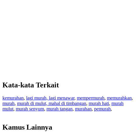
Kata-kata Terkait
kemurahan
,
lagi murah, lagi menawar
,
mempermurah
,
memurahkan
,
murah
,
murah di mulut, mahal di timbangan
,
murah hati
,
murah
mulut
,
murah senyum
,
murah tangan
,
murahan
,
pemurah
,
Kamus Lainnya