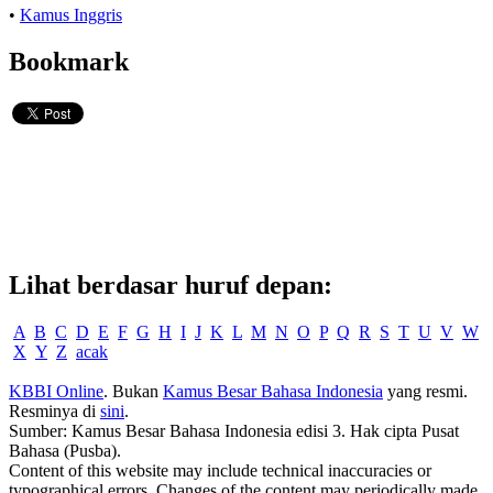
•
Kamus Inggris
Bookmark
Lihat berdasar huruf depan:
A
B
C
D
E
F
G
H
I
J
K
L
M
N
O
P
Q
R
S
T
U
V
W
X
Y
Z
acak
KBBI Online
. Bukan
Kamus Besar Bahasa Indonesia
yang resmi.
Resminya di
sini
.
Sumber: Kamus Besar Bahasa Indonesia edisi 3. Hak cipta Pusat
Bahasa (Pusba).
Content of this website may include technical inaccuracies or
typographical errors. Changes of the content may periodically made