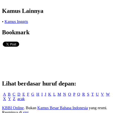
Kamus Lainnya
•
Kamus Inggris
Bookmark
Lihat berdasar huruf depan:
A
B
C
D
E
F
G
H
I
J
K
L
M
N
O
P
Q
R
S
T
U
V
W
X
Y
Z
acak
KBBI Online
. Bukan
Kamus Besar Bahasa Indonesia
yang resmi.
Resminya di
sini
.