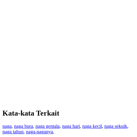
Kata-kata Terkait
naga
,
naga bura
,
naga gentala
,
naga hari
,
naga kecil
,
naga sekuik
,
naga tahun
,
naga-naganya
,