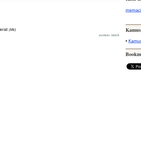
memaci
Kamus
erat
(Mk)
sumber: kbbi3
•
Kamus
Bookm