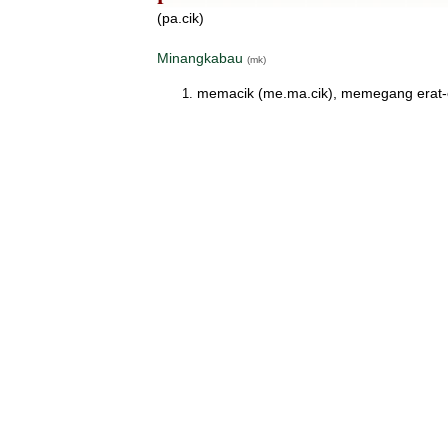
(pa.cik)
Minangkabau
(mk)
memacik (me.ma.cik), memegang erat-