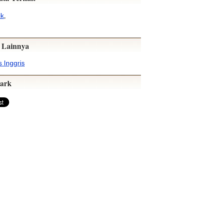
k
,
 Lainnya
 Inggris
ark