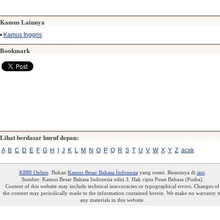
Kamus Lainnya
•
Kamus Inggris
Bookmark
Lihat berdasar huruf depan:
A
B
C
D
E
F
G
H
I
J
K
L
M
N
O
P
Q
R
S
T
U
V
W
X
Y
Z
acak
KBBI Online
. Bukan
Kamus Besar Bahasa Indonesia
yang resmi. Resminya di
sini
.
Sumber: Kamus Besar Bahasa Indonesia edisi 3. Hak cipta Pusat Bahasa (Pusba).
Content of this website may include technical inaccuracies or typographical errors. Changes of
the content may periodically made to the information contained herein. We make no warranty t
any materials in this website.