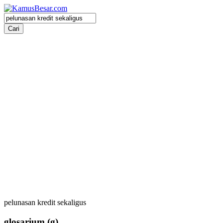
pelunasan kredit sekaligus
glosarium
(g)