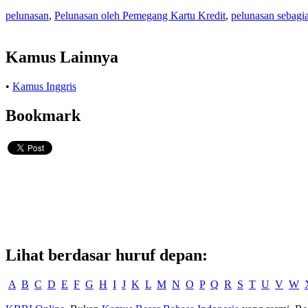
pelunasan
,
Pelunasan oleh Pemegang Kartu Kredit
,
pelunasan sebagi
Kamus Lainnya
•
Kamus Inggris
Bookmark
Lihat berdasar huruf depan:
A
B
C
D
E
F
G
H
I
J
K
L
M
N
O
P
Q
R
S
T
U
V
W