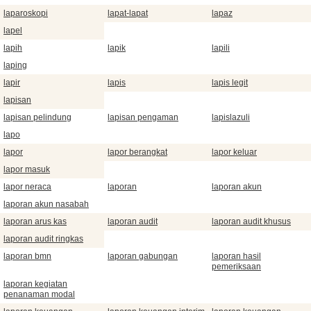
laparoskopi
lapat-lapat
lapaz
lapel
lapih
lapik
lapili
laping
lapir
lapis
lapis legit
lapisan
lapisan pelindung
lapisan pengaman
lapislazuli
lapo
lapor
lapor berangkat
lapor keluar
lapor masuk
lapor neraca
laporan
laporan akun
laporan akun nasabah
laporan arus kas
laporan audit
laporan audit khusus
laporan audit ringkas
laporan bmn
laporan gabungan
laporan hasil
pemeriksaan
laporan kegiatan
penanaman modal