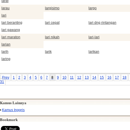
larat
larau
largisimo
largo
lari
lari beranting
lari cepat
lari dng rintangan
lari gawang
lari maraton
lari nikah
lari-lari
larian
larih
larik
larikan
laring
Prev
1
2
3
4
5
6
7
8
9
10
11
12
13
14
15
16
17
18
31
Kamus Lainnya
•
Kamus Inggris
Bookmark