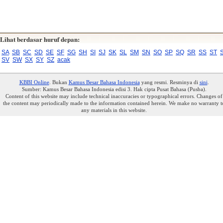
Lihat berdasar huruf depan:
SA
SB
SC
SD
SE
SF
SG
SH
SI
SJ
SK
SL
SM
SN
SO
SP
SQ
SR
SS
ST
SV
SW
SX
SY
SZ
acak
KBBI Online
. Bukan
Kamus Besar Bahasa Indonesia
yang resmi. Resminya di
sini
.
Sumber: Kamus Besar Bahasa Indonesia edisi 3. Hak cipta Pusat Bahasa (Pusba).
Content of this website may include technical inaccuracies or typographical errors. Changes of
the content may periodically made to the information contained herein. We make no warranty t
any materials in this website.