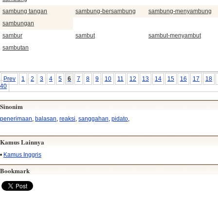
sambung tangan
sambung-bersambung
sambung-menyambung
sambungan
sambur
sambut
sambut-menyambut
sambutan
Prev
1
2
3
4
5
6
7
8
9
10
11
12
13
14
15
16
17
18
40
Sinonim
penerimaan
,
balasan
,
reaksi
,
sanggahan
,
pidato
,
Kamus Lainnya
•
Kamus Inggris
Bookmark