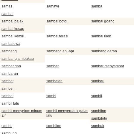
samas
samawi
samba
sambal
sambal bajak
sambal botol
sambal goang
sambal kecap
sambal kemiri
sambal terasi
sambal ulek
sambalewa
sambang
sambang api-api
sambang darah
sambang tembakau
sambangan
sambar
sambar-menyambar
sambaran
sambat
sambatan
sambau
samben
sambet
sambi
sambil
sambil lalu
sambil menyelam minum
sambil menyeruduk galas
sambilan
air
lalu
sambiloto
sambit
sambitan
sambuk
sambung