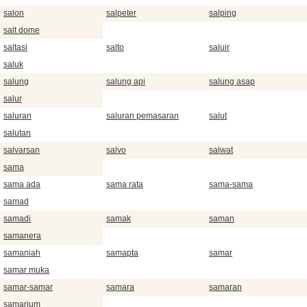
salon
salpeter
salping
salt dome
saltasi
salto
saluir
saluk
salung
salung api
salung asap
salur
saluran
saluran pemasaran
salut
salutan
salvarsan
salvo
salwat
sama
sama ada
sama rata
sama-sama
samad
samadi
samak
saman
samanera
samaniah
samapta
samar
samar muka
samar-samar
samara
samaran
samarium