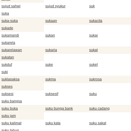
sujud sahwi
sujud syukur
suk
suka
suka-suka
sukaan
sukacita
sukade
sukamandi
sukan
sukar
sukarela
sukarelawan
sukaria
sukat
sukatan
sukduf
suke
suket
suki
suklapaksa
sukma
sukrosa
sukses
suksesi
suksesif
suku
suku bangsa
suku buka
suku bunga bank
suku cadang
suku jam
suku kalimat
suku kata
suku sakat
suku tahun