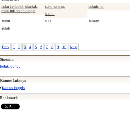
suku tak boleh dianjak,
suku tertutup
sukuisme
malu tak boleh diagih
sukun
sukur
sula
sulaan
sulah
Prev
1
2
3
4
5
6
7
8
9
10
Next
Sinonim
botak
,
gundul
,
Kamus Lainnya
•
Kamus Inggris
Bookmark