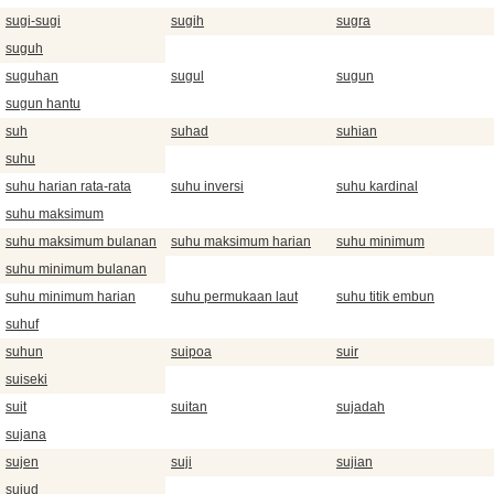
sugi-sugi
sugih
sugra
suguh
suguhan
sugul
sugun
sugun hantu
suh
suhad
suhian
suhu
suhu harian rata-rata
suhu inversi
suhu kardinal
suhu maksimum
suhu maksimum bulanan
suhu maksimum harian
suhu minimum
suhu minimum bulanan
suhu minimum harian
suhu permukaan laut
suhu titik embun
suhuf
suhun
suipoa
suir
suiseki
suit
suitan
sujadah
sujana
sujen
suji
sujian
sujud