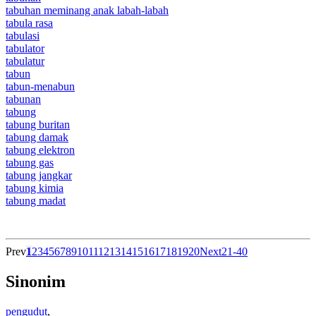
tabuhan meminang anak labah-labah
tabula rasa
tabulasi
tabulator
tabulatur
tabun
tabun-menabun
tabunan
tabung
tabung buritan
tabung damak
tabung elektron
tabung gas
tabung jangkar
tabung kimia
tabung madat
Prev
1
2
3
4
5
6
7
8
9
10
11
12
13
14
15
16
17
18
19
20
Next
21-40
Sinonim
pengudut
,