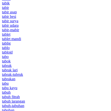
tabik
tabir
tabir asap
tabir besi
tabir surya
tabir udara
tabir-mabir
tablet
tablet mandi
tablig
tablo
tabloid
tabo
tabok
tabrak
tabrak lari
tabrak-tubruk
tabrakan
tabu
tabu kayu
tabuh
tabuh fitrah
tabuh larangan
tabuh-tabuhan
tabuhan