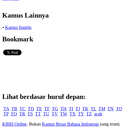
Kamus Lainnya
•
Kamus Inggris
Bookmark
Lihat berdasar huruf depan:
TA
TB
TC
TD
TE
TF
TG
TH
TI
TJ
TK
TL
TM
TN
TO
TP
TQ
TR
TS
TT
TU
TV
TW
TX
TY
TZ
acak
KBBI Online
. Bukan
Kamus Besar Bahasa Indonesia
yang resmi.