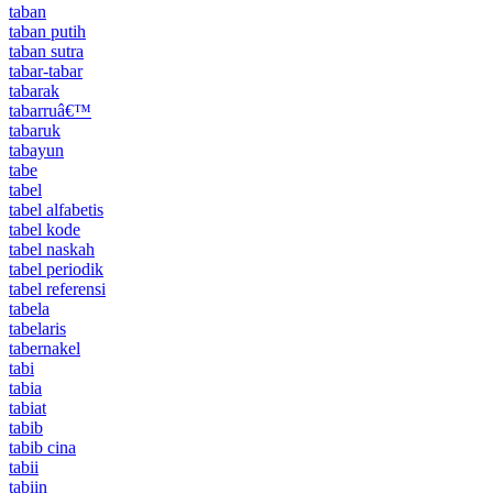
taban
taban putih
taban sutra
tabar-tabar
tabarak
tabarruâ€™
tabaruk
tabayun
tabe
tabel
tabel alfabetis
tabel kode
tabel naskah
tabel periodik
tabel referensi
tabela
tabelaris
tabernakel
tabi
tabia
tabiat
tabib
tabib cina
tabii
tabiin