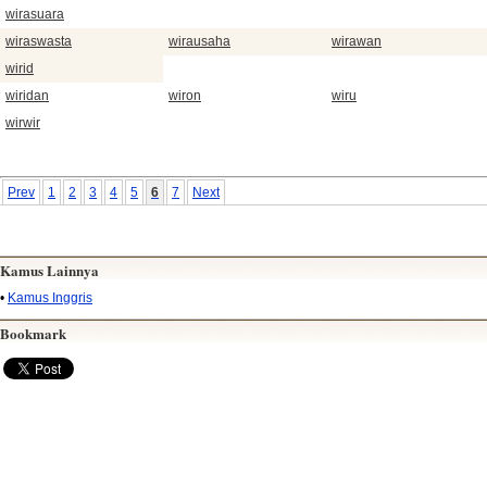
wirasuara
wiraswasta
wirausaha
wirawan
wirid
wiridan
wiron
wiru
wirwir
Prev
1
2
3
4
5
6
7
Next
Kamus Lainnya
•
Kamus Inggris
Bookmark