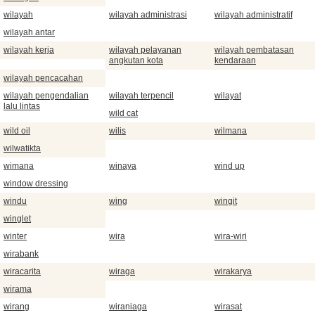
wilayah
wilayah administrasi
wilayah administratif
wilayah antar
wilayah kerja
wilayah pelayanan
wilayah pembatasan
angkutan kota
kendaraan
wilayah pencacahan
wilayah pengendalian
wilayah terpencil
wilayat
lalu lintas
wild cat
wild oil
wilis
wilmana
wilwatikta
wimana
winaya
wind up
window dressing
windu
wing
wingit
winglet
winter
wira
wira-wiri
wirabank
wiracarita
wiraga
wirakarya
wirama
wirang
wiraniaga
wirasat