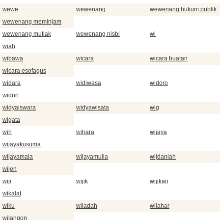
wewe
wewenang
wewenang hukum publik
wewenang meminjam
wewenang mutlak
wewenang nisbi
wi
wiah
wibawa
wicara
wicara buatan
wicara esofagus
widara
widiwasa
widoro
widuri
widyaiswara
widyawisata
wig
wigata
wih
wihara
wijaya
wijayakusuma
wijayamala
wijayamulia
wijdaniah
wijen
wiji
wijik
wijikan
wikalat
wiku
wiladah
wilahar
wilangon