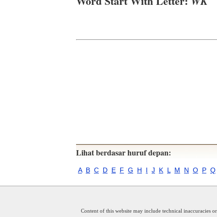
Word Start With Letter:
WK
Lihat berdasar huruf depan:
A
B
C
D
E
F
G
H
I
J
K
L
M
N
O
P
Q
Content of this website may include technical inaccuracies o