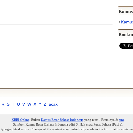
Kamus
•
Kamus
Bookm
R
S
T
U
V
W
X
Y
Z
acak
KBBI Online
. Bukan
Kamus Besar Bahasa Indonesia
yang resmi. Resminya di
sini
.
Sumber: Kamus Besar Bahasa Indonesia edisi 3. Hak cipta Pusat Bahasa (Pusba).
r typographical errors. Changes of the content may periodically made to the information containe