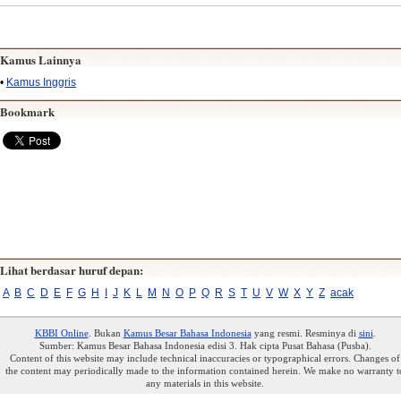
Kamus Lainnya
•
Kamus Inggris
Bookmark
Lihat berdasar huruf depan:
A
B
C
D
E
F
G
H
I
J
K
L
M
N
O
P
Q
R
S
T
U
V
W
X
Y
Z
acak
KBBI Online
. Bukan
Kamus Besar Bahasa Indonesia
yang resmi. Resminya di
sini
.
Sumber: Kamus Besar Bahasa Indonesia edisi 3. Hak cipta Pusat Bahasa (Pusba).
Content of this website may include technical inaccuracies or typographical errors. Changes of
the content may periodically made to the information contained herein. We make no warranty t
any materials in this website.