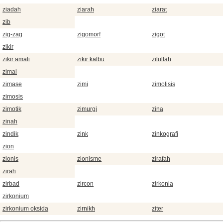
ziadah
ziarah
ziarat
zib
zig-zag
zigomorf
zigot
zikir
zikir amali
zikir kalbu
zilullah
zimal
zimase
zimi
zimolisis
zimosis
zimotik
zimurgi
zina
zinah
zindik
zink
zinkografi
zion
zionis
zionisme
zirafah
zirah
zirbad
zircon
zirkonia
zirkonium
zirkonium oksida
zirnikh
ziter