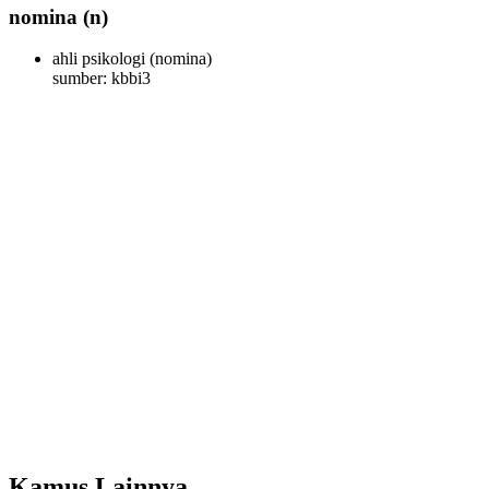
nomina
(n)
ahli psikologi
(nomina)
sumber: kbbi3
Kamus Lainnya