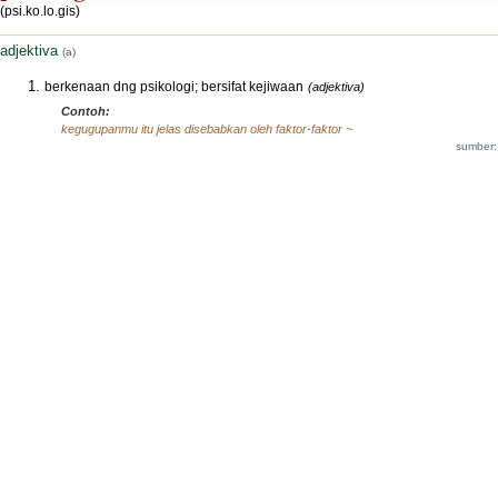
(psi.ko.lo.gis)
adjektiva
(a)
berkenaan dng psikologi; bersifat kejiwaan
(adjektiva)
Contoh:
kegugupanmu itu jelas disebabkan oleh faktor-faktor ~
sumber: