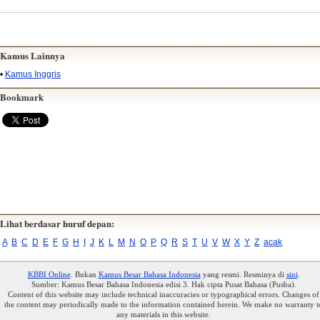
Kamus Lainnya
•
Kamus Inggris
Bookmark
Lihat berdasar huruf depan:
A
B
C
D
E
F
G
H
I
J
K
L
M
N
O
P
Q
R
S
T
U
V
W
X
Y
Z
acak
KBBI Online
. Bukan
Kamus Besar Bahasa Indonesia
yang resmi. Resminya di
sini
.
Sumber: Kamus Besar Bahasa Indonesia edisi 3. Hak cipta Pusat Bahasa (Pusba).
Content of this website may include technical inaccuracies or typographical errors. Changes of
the content may periodically made to the information contained herein. We make no warranty t
any materials in this website.