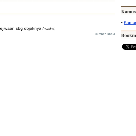
Kamus
•
Kamus
kejiwaan sbg objeknya
(nomina)
Bookm
sumber: kbbi3