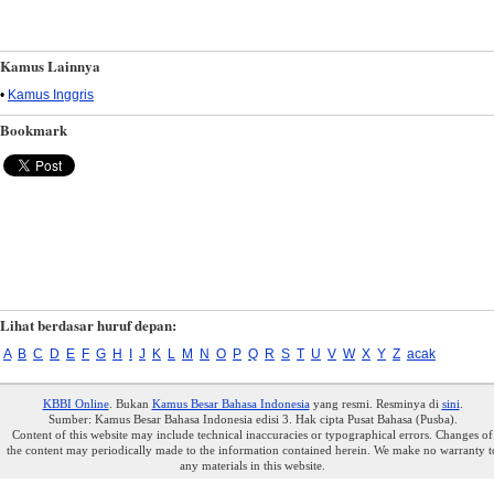
Kamus Lainnya
•
Kamus Inggris
Bookmark
Lihat berdasar huruf depan:
A
B
C
D
E
F
G
H
I
J
K
L
M
N
O
P
Q
R
S
T
U
V
W
X
Y
Z
acak
KBBI Online
. Bukan
Kamus Besar Bahasa Indonesia
yang resmi. Resminya di
sini
.
Sumber: Kamus Besar Bahasa Indonesia edisi 3. Hak cipta Pusat Bahasa (Pusba).
Content of this website may include technical inaccuracies or typographical errors. Changes of
the content may periodically made to the information contained herein. We make no warranty t
any materials in this website.