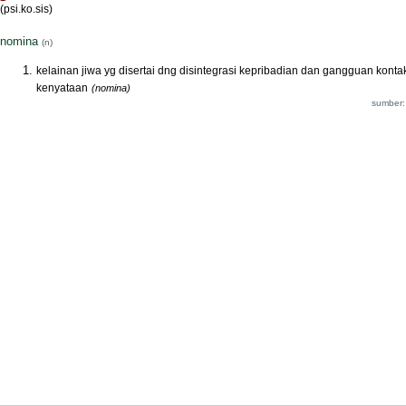
(psi.ko.sis)
nomina
(n)
kelainan jiwa yg disertai dng disintegrasi kepribadian dan gangguan konta
kenyataan
(nomina)
sumber: