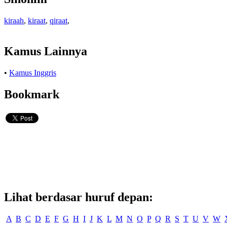
kiraah
,
kiraat
,
qiraat
,
Kamus Lainnya
•
Kamus Inggris
Bookmark
Lihat berdasar huruf depan:
A
B
C
D
E
F
G
H
I
J
K
L
M
N
O
P
Q
R
S
T
U
V
W