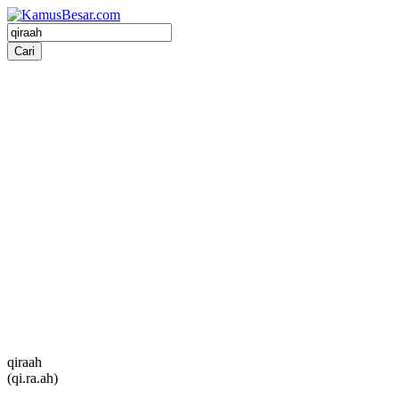
qiraah
(qi.ra.ah)