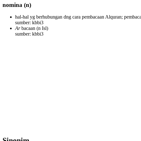
nomina
(n)
hal-hal yg berhubungan dng cara pembacaan Alquran; pembaca
sumber: kbbi3
Ar
bacaan
(n Isl)
sumber: kbbi3
Sinonim