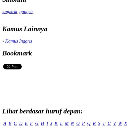
jangkrik
,
gangsir
,
Kamus Lainnya
•
Kamus Inggris
Bookmark
Lihat berdasar huruf depan:
A
B
C
D
E
F
G
H
I
J
K
L
M
N
O
P
Q
R
S
T
U
V
W
X