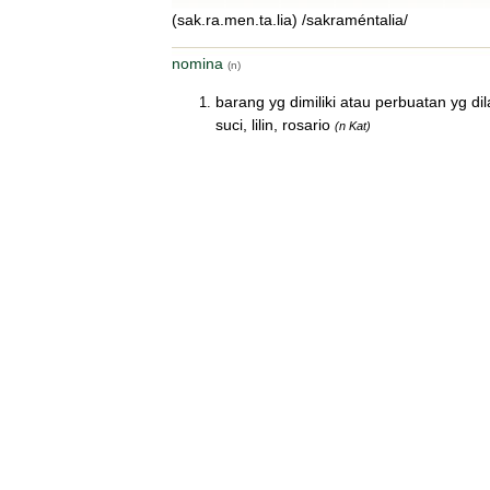
(sak.ra.men.ta.lia) /sakraméntalia/
nomina
(n)
barang yg dimiliki atau perbuatan yg di
suci, lilin, rosario
(n Kat)