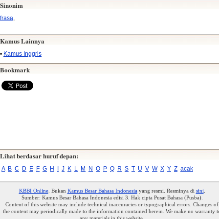
Sinonim
frasa
,
Kamus Lainnya
•
Kamus Inggris
Bookmark
Lihat berdasar huruf depan:
A
B
C
D
E
F
G
H
I
J
K
L
M
N
O
P
Q
R
S
T
U
V
W
X
Y
Z
acak
KBBI Online
. Bukan
Kamus Besar Bahasa Indonesia
yang resmi. Resminya di
sini
.
Sumber: Kamus Besar Bahasa Indonesia edisi 3. Hak cipta Pusat Bahasa (Pusba).
Content of this website may include technical inaccuracies or typographical errors. Changes of
the content may periodically made to the information contained herein. We make no warranty t
any materials in this website.