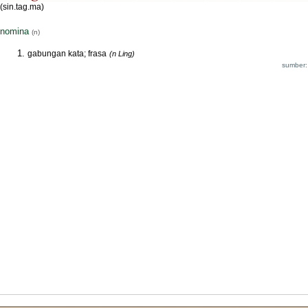
(sin.tag.ma)
nomina
(n)
gabungan kata; frasa
(n Ling)
sumber: