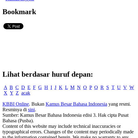
Bookmark
Lihat berdasar huruf depan:
A
B
C
D
E
F
G
H
I
J
K
L
M
N
O
P
Q
R
S
T
U
V
W
X
Y
Z
acak
KBBI Online
. Bukan
Kamus Besar Bahasa Indonesia
yang resmi.
Resminya di
sini
.
Sumber: Kamus Besar Bahasa Indonesia edisi 3. Hak cipta Pusat
Bahasa (Pusba).
Content of this website may include technical inaccuracies or
typographical errors. Changes of the content may periodically made
to the information contained herein. We make no warranty to any