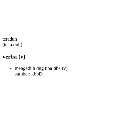
teraduh
(ter.a.duh)
verba
(v)
mengaduh dng tiba-tiba
(v)
sumber: kbbi3