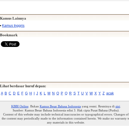
Kamus Lainnya
•
Kamus Inggris
Bookmark
Lihat berdasar huruf depan:
A
B
C
D
E
F
G
H
I
J
K
L
M
N
O
P
Q
R
S
T
U
V
W
X
Y
Z
acak
KBBI Online
. Bukan
Kamus Besar Bahasa Indonesia
yang resmi. Resminya di
sini
.
Sumber: Kamus Besar Bahasa Indonesia edisi 3. Hak cipta Pusat Bahasa (Pusba).
Content of this website may include technical inaccuracies or typographical errors. Changes of
the content may periodically made to the information contained herein. We make no warranty t
any materials in this website.