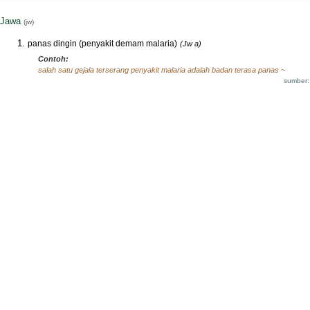
Jawa
(jw)
panas dingin (penyakit demam malaria)
(Jw a)
Contoh:
salah satu gejala terserang penyakit malaria adalah badan terasa panas ~
sumber: