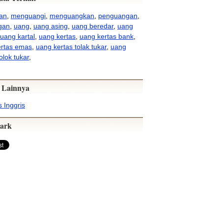
an
,
menguangi
,
menguangkan
,
penguangan
,
gan
,
uang
,
uang asing
,
uang beredar
,
uang
uang kartal
,
uang kertas
,
uang kertas bank
,
ertas emas
,
uang kertas tolak tukar
,
uang
olok tukar
,
 Lainnya
 Inggris
ark