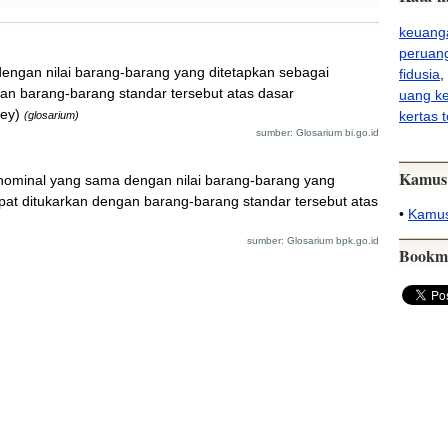
keuang
peruan
engan nilai barang-barang yang ditetapkan sebagai
fidusia
,
gan barang-barang standar tersebut atas dasar
uang k
ey)
kertas t
(glosarium)
sumber: Glosarium bi.go.id
Kamus
nominal yang sama dengan nilai barang-barang yang
apat ditukarkan dengan barang-barang standar tersebut atas
•
Kamus
sumber: Glosarium bpk.go.id
Bookm