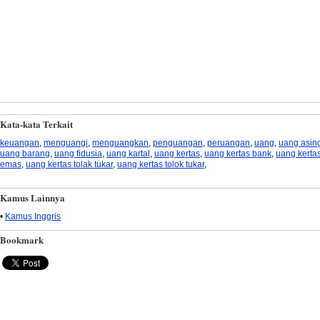
Kata-kata Terkait
keuangan
,
menguangi
,
menguangkan
,
penguangan
,
peruangan
,
uang
,
uang asin
uang barang
,
uang fidusia
,
uang kartal
,
uang kertas
,
uang kertas bank
,
uang kerta
emas
,
uang kertas tolak tukar
,
uang kertas tolok tukar
,
Kamus Lainnya
•
Kamus Inggris
Bookmark