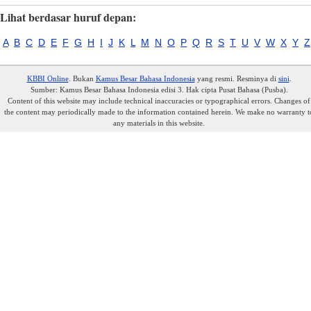
Lihat berdasar huruf depan:
A
B
C
D
E
F
G
H
I
J
K
L
M
N
O
P
Q
R
S
T
U
V
W
X
Y
Z
KBBI Online
. Bukan
Kamus Besar Bahasa Indonesia
yang resmi. Resminya di
sini
.
Sumber: Kamus Besar Bahasa Indonesia edisi 3. Hak cipta Pusat Bahasa (Pusba).
Content of this website may include technical inaccuracies or typographical errors. Changes of
the content may periodically made to the information contained herein. We make no warranty t
any materials in this website.