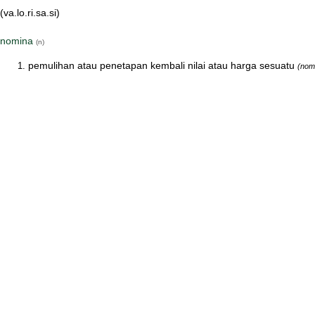
(va.lo.ri.sa.si)
nomina
(n)
pemulihan atau penetapan kembali nilai atau harga sesuatu
(nom