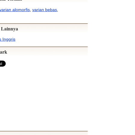
varian alomorfis
,
varian bebas
,
 Lainnya
 Inggris
ark