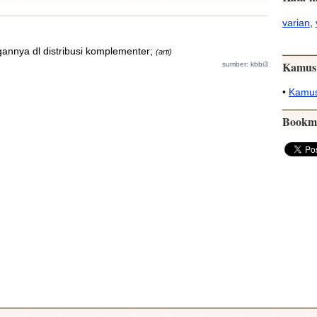
varian
,
gannya dl distribusi komplementer;
(arti)
Kamus
sumber: kbbi3
•
Kamus
Bookm