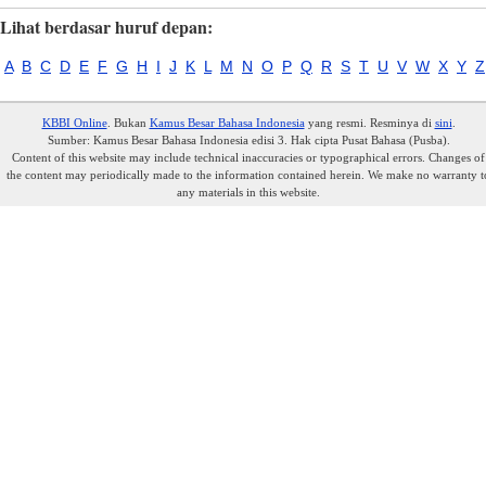
Lihat berdasar huruf depan:
A
B
C
D
E
F
G
H
I
J
K
L
M
N
O
P
Q
R
S
T
U
V
W
X
Y
Z
KBBI Online
. Bukan
Kamus Besar Bahasa Indonesia
yang resmi. Resminya di
sini
.
Sumber: Kamus Besar Bahasa Indonesia edisi 3. Hak cipta Pusat Bahasa (Pusba).
Content of this website may include technical inaccuracies or typographical errors. Changes of
the content may periodically made to the information contained herein. We make no warranty t
any materials in this website.