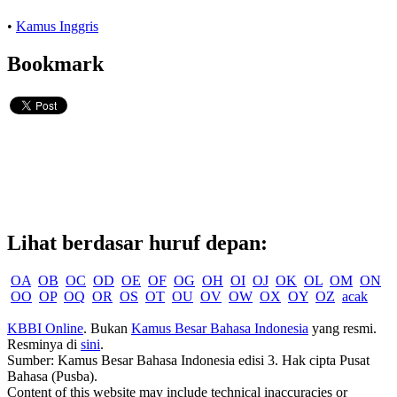
•
Kamus Inggris
Bookmark
Lihat berdasar huruf depan:
OA
OB
OC
OD
OE
OF
OG
OH
OI
OJ
OK
OL
OM
ON
OO
OP
OQ
OR
OS
OT
OU
OV
OW
OX
OY
OZ
acak
KBBI Online
. Bukan
Kamus Besar Bahasa Indonesia
yang resmi.
Resminya di
sini
.
Sumber: Kamus Besar Bahasa Indonesia edisi 3. Hak cipta Pusat
Bahasa (Pusba).
Content of this website may include technical inaccuracies or