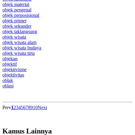
objek material
objek pengenal
objek preposisional
objek primer
objek sekunder
objek taklangsung
objek wisata
objek wisata alam
objek wisata budaya
objek wisata tirta
objekan
objektif
objektivisme
objektivitas
oblak
oblasi
Prev
1
2
3
4
5
6
7
8
9
10
Next
Kamus Lainnya