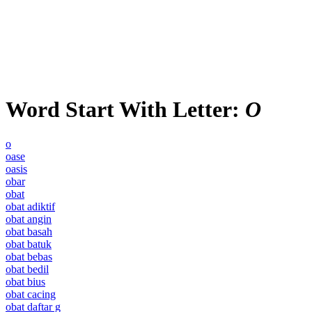
Word Start With Letter:
O
o
oase
oasis
obar
obat
obat adiktif
obat angin
obat basah
obat batuk
obat bebas
obat bedil
obat bius
obat cacing
obat daftar g