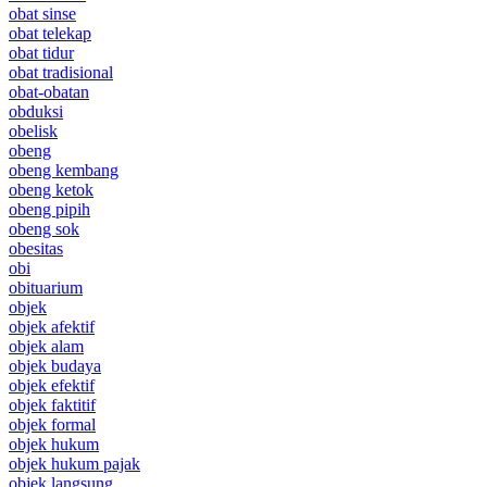
obat sinse
obat telekap
obat tidur
obat tradisional
obat-obatan
obduksi
obelisk
obeng
obeng kembang
obeng ketok
obeng pipih
obeng sok
obesitas
obi
obituarium
objek
objek afektif
objek alam
objek budaya
objek efektif
objek faktitif
objek formal
objek hukum
objek hukum pajak
objek langsung