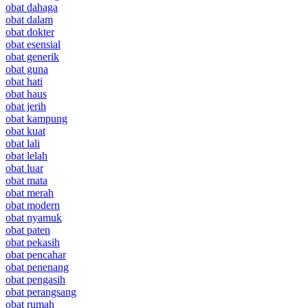
obat dahaga
obat dalam
obat dokter
obat esensial
obat generik
obat guna
obat hati
obat haus
obat jerih
obat kampung
obat kuat
obat lali
obat lelah
obat luar
obat mata
obat merah
obat modern
obat nyamuk
obat paten
obat pekasih
obat pencahar
obat penenang
obat pengasih
obat perangsang
obat rumah