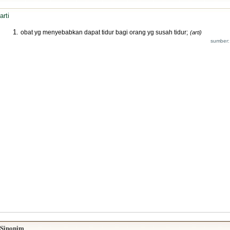
arti
obat yg menyebabkan dapat tidur bagi orang yg susah tidur;
(arti)
sumber:
Sinonim